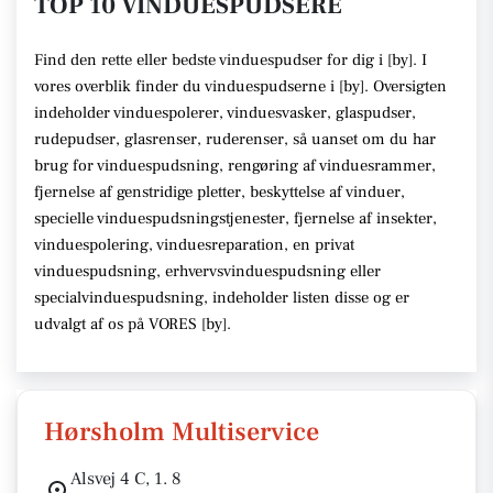
TOP 10 VINDUESPUDSERE
Find den rette
eller bedste vinduespudser
for dig i [
by
]. I
vores overblik finder du vinduespudserne i [
by
].
Oversigten
indeholder vinduespolerer, vinduesvasker, glaspudser,
rudepudser, glasrenser, ruderenser,
så uanset om du har
brug for vinduespudsning, rengøring af vinduesrammer,
fjernelse af genstridige pletter, beskyttelse af vinduer,
specielle vinduespudsningstjenester, fjernelse af insekter,
vinduespolering, vinduesreparation, en privat
vinduespudsning, erhvervsvinduespudsning eller
specialvinduespudsning,
indeholder listen disse
og er
udvalgt af os på VORES [
by
]
.
Hørsholm Multiservice
Alsvej 4 C, 1. 8