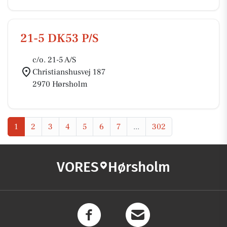
21-5 DK53 P/S
c/o. 21-5 A/S
Christianshusvej 187
2970 Hørsholm
1
2
3
4
5
6
7
...
302
VORES
Hørsholm