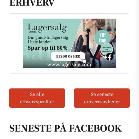
ERHVERV
Se alle
Se seneste
erhvervsprofiler
erhvervsnyheder
SENESTE PÅ FACEBOOK