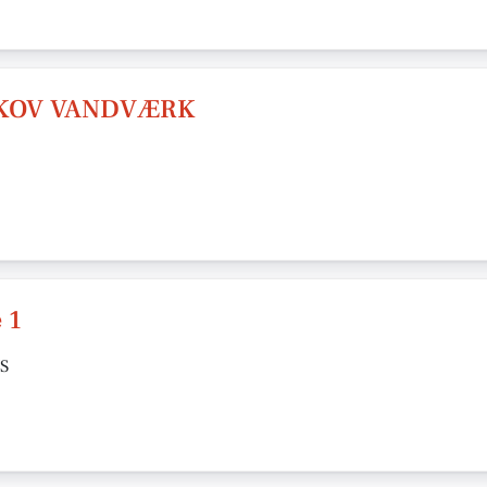
SKOV VANDVÆRK
 1
/S