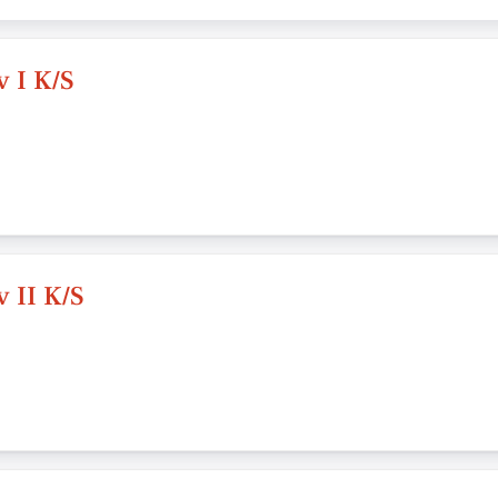
 I K/S
 II K/S