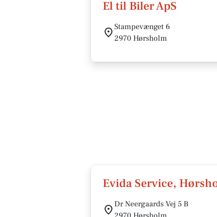
El til Biler ApS
Stampevænget 6
2970 Hørsholm
Evida Service, Hørsh
Dr Neergaards Vej 5 B
2970 Hørsholm