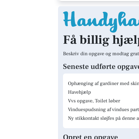
Få billig hjæ
Beskriv din opgave og modtag grat
Seneste udførte opgav
Ophænging af gardiner med skinn
Havehjælp
Vvs opgave, Toilet løber
Vinduespudsning af vindues parti
Ny stikkontakt sløjfes på denne a
Opret en opgave