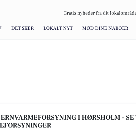
Gratis nyheder fra
dit
lokalområde
V
DET SKER
LOKALT NYT
MØD DINE NABOER
FJERNVARMEFORSYNING I HØRSHOLM - SE T
MEFORSYNINGER