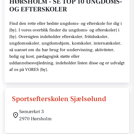
HØRSHOLM - SE TOP 10 UNGDOMS-
OG EFTERSKOLER
Find den rette
eller bedste ungdoms- og efterskole
for dig i
[
by
]. I vores overblik finder du ungdoms- og efterskoler] i
[
by
].
Oversigten indeholder efterskoler, fritidsskoler,
ungdomsskoler, ungdomshjem, kostskoler, internatskoler,
så uanset om du har brug for undervisning, aktiviteter,
bolig og kost, pædagogisk støtte eller
uddannelsesvejledning,
indeholder listen disse
og er udvalgt
af os på VORES [
by
]
.
Sportsefterskolen Sjælsølund
Sømærket 3
2970 Hørsholm