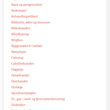
Bank og pengeinstitut
Bedemand
Behandlingstilbud
Bibliotek, arkiv og museum
Bilforhandler
Biludlejning
Bryghus
Byggemarked / trælast
Børnehave
Catering
Cykelforhandler
Dagpleje
Detailhandel
Dyrehandel
Dyrlæge
Ejendomsmægler
El-, gas-, vand- og fjernvarmeforsyning
Elektriker