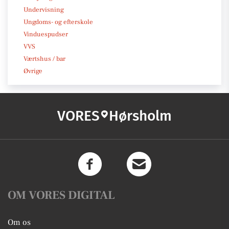
Undervisning
Ungdoms- og efterskole
Vinduespudser
VVS
Værtshus / bar
Øvrige
VORES
Hørsholm
OM VORES DIGITAL
Om os