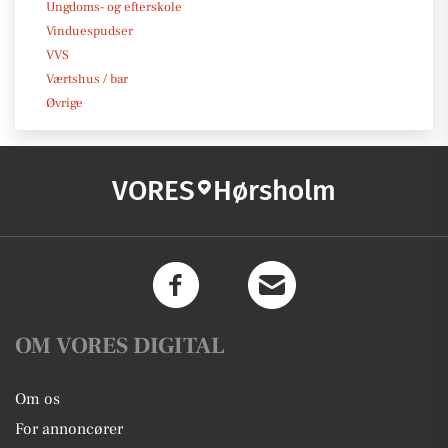
Ungdoms- og efterskole
Vinduespudser
VVS
Værtshus / bar
Øvrige
VORES
Hørsholm
OM VORES DIGITAL
Om os
For annoncører