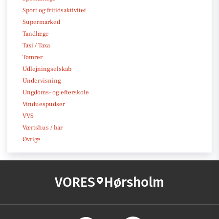
Sport og fritidsaktivitet
Supermarked
Tandlæge
Taxi / Taxa
Tømrer
Udlejningselskab
Undervisning
Ungdoms- og efterskole
Vinduespudser
VVS
Værtshus / bar
Øvrige
VORES
Hørsholm