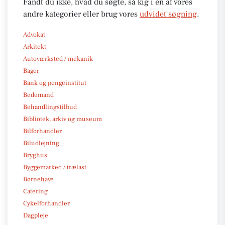
Fandt du ikke, hvad du søgte, så kig i en af vores
andre kategorier eller brug vores
udvidet søgning
.
Advokat
Arkitekt
Autoværksted / mekanik
Bager
Bank og pengeinstitut
Bedemand
Behandlingstilbud
Bibliotek, arkiv og museum
Bilforhandler
Biludlejning
Bryghus
Byggemarked / trælast
Børnehave
Catering
Cykelforhandler
Dagpleje