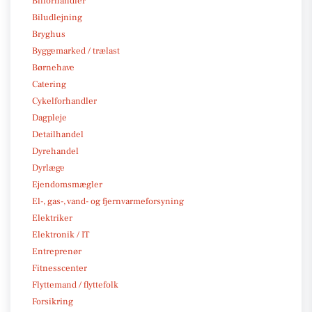
Bilforhandler
Biludlejning
Bryghus
Byggemarked / trælast
Børnehave
Catering
Cykelforhandler
Dagpleje
Detailhandel
Dyrehandel
Dyrlæge
Ejendomsmægler
El-, gas-, vand- og fjernvarmeforsyning
Elektriker
Elektronik / IT
Entreprenør
Fitnesscenter
Flyttemand / flyttefolk
Forsikring