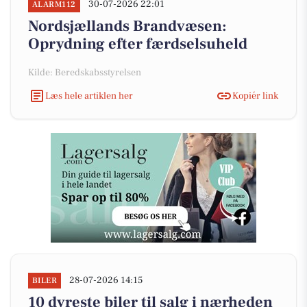
30-07-2026 22:01
ALARM112
Nordsjællands Brandvæsen:
Oprydning efter færdselsuheld
Kilde: Beredskabsstyrelsen
Læs hele artiklen her
Kopiér link
28-07-2026 14:15
BILER
10 dyreste biler til salg i nærheden