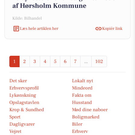
af Hørsholm Kommune
Kilde: Bilhandel
Læs hele artiklen her
Kopiér link
1
2
3
4
5
6
7
...
102
Det sker
Lokalt nyt
Erhvervsprofil
Mindeord
Lykønskning
Fakta om
Opslagstavlen
Husstand
Krop & Sundhed
Mød dine naboer
Sport
Boligmarked
Dagligvarer
Biler
Vejret
Erhverv