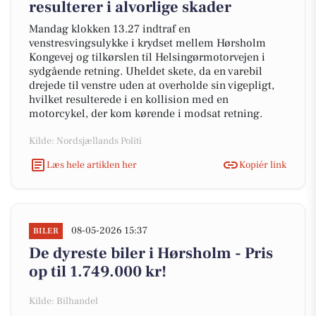
resulterer i alvorlige skader
Mandag klokken 13.27 indtraf en
venstresvingsulykke i krydset mellem Hørsholm
Kongevej og tilkørslen til Helsingørmotorvejen i
sydgående retning. Uheldet skete, da en varebil
drejede til venstre uden at overholde sin vigepligt,
hvilket resulterede i en kollision med en
motorcykel, der kom kørende i modsat retning.
Kilde: Nordsjællands Politi
Læs hele artiklen her
Kopiér link
08-05-2026 15:37
BILER
De dyreste biler i Hørsholm - Pris
op til 1.749.000 kr!
Kilde: Bilhandel