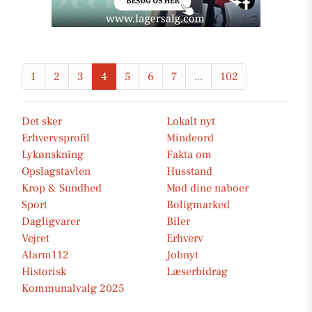
1
2
3
4
5
6
7
...
102
Det sker
Lokalt nyt
Erhvervsprofil
Mindeord
Lykønskning
Fakta om
Opslagstavlen
Husstand
Krop & Sundhed
Mød dine naboer
Sport
Boligmarked
Dagligvarer
Biler
Vejret
Erhverv
Alarm112
Jobnyt
Historisk
Læserbidrag
Kommunalvalg 2025