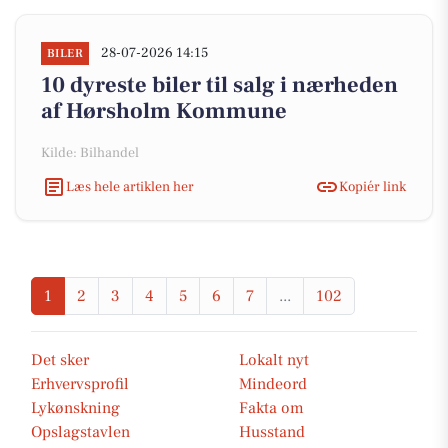
28-07-2026 14:15
BILER
10 dyreste biler til salg i nærheden
af Hørsholm Kommune
Kilde: Bilhandel
Læs hele artiklen her
Kopiér link
1
2
3
4
5
6
7
...
102
Det sker
Lokalt nyt
Erhvervsprofil
Mindeord
Lykønskning
Fakta om
Opslagstavlen
Husstand