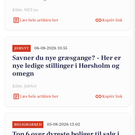
Kilde: MET.no
Læs hele artiklen her
Kopiér link
06-08-2026 10:55
JOBNYT
Savner du nye græsgange? - Her er
nye ledige stillinger i Hørsholm og
omegn
Kilde: JobNet
Læs hele artiklen her
Kopiér link
05-08-2026 13:02
BOLIGMARKED
Top 6 over dyreste boliger til salg i