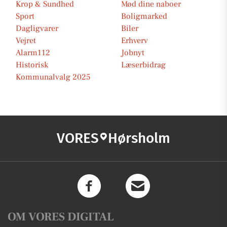
Krop & Sundhed
Mød dine naboer
Sport
Boligmarked
Dagligvarer
Biler
Vejret
Erhverv
Alarm112
Jobnyt
Historisk
Læserbidrag
Kommunalvalg 2025
VORES
Hørsholm
OM VORES DIGITAL