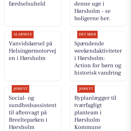
færdselsuheld
denne uge i
Hørsholm - se
boligerne her.
ALARM112
DET SKER
Vanvidskørsel på
Spændende
Helsingørmotorvej
weekendaktiviteter
en i Hørsholm
i Hørsholm:
Action for børn og
historisk vandring
JOBNYT
JOBNYT
Social- og
Byplanlægger til
sundhedsassistent
tværfagligt
til aftenvagt på
planteam i
Breelteparken i
Hørsholm
Hørsholm
Kommune