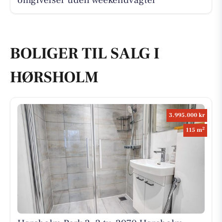
omgivelser uden weekendvagter
BOLIGER TIL SALG I
HØRSHOLM
3.995.000 kr
2
115 m