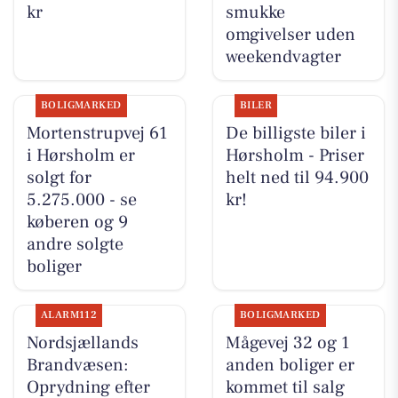
kr
smukke
omgivelser uden
weekendvagter
BOLIGMARKED
BILER
Mortenstrupvej 61
De billigste biler i
i Hørsholm er
Hørsholm - Priser
solgt for
helt ned til 94.900
5.275.000 - se
kr!
køberen og 9
andre solgte
boliger
ALARM112
BOLIGMARKED
Nordsjællands
Mågevej 32 og 1
Brandvæsen:
anden boliger er
Oprydning efter
kommet til salg