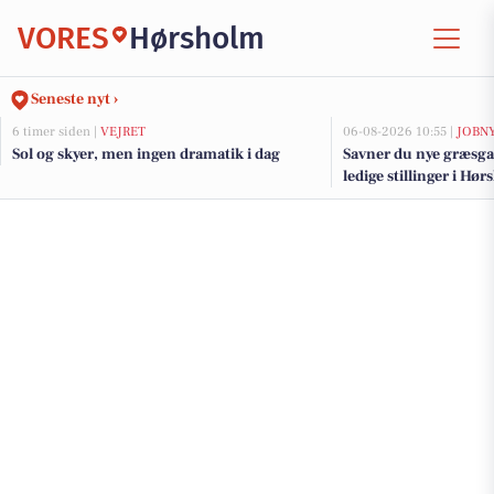
VORES
Hørsholm
Seneste nyt ›
6 timer siden |
VEJRET
06-08-2026 10:55 |
JOBN
Sol og skyer, men ingen dramatik i dag
Savner du nye græsga
ledige stillinger i H