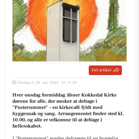
Del artikel
Onsdag d. 08. okt. 2025 - kl. 11:30
Hver onsdag formiddag åbner Kokkedal Kirke
dørene for alle, der ønsker at deltage i
"Pusterummet" – en kirkecafé fyldt med
hyggesnak og sang. Arrangementet finder sted kl.
10.00, og alle er velkomne til at deltage i
fællesskabet.
I "Pusterummet" mødes deltagere til en hyggelig