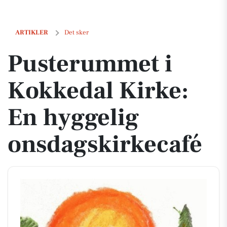
Pusterummet i Kokkedal Kirke: En hyggelig onsdagskirkecafé
ARTIKLER
Det sker
Pusterummet i
Kokkedal Kirke:
En hyggelig
onsdagskirkecafé