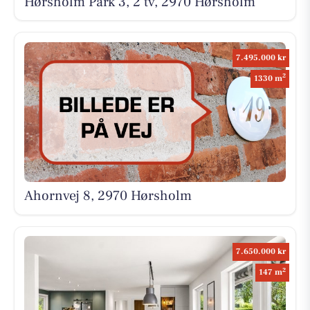
Hørsholm Park 3, 2 tv, 2970 Hørsholm
7.495.000 kr
2
1330 m
Ahornvej 8, 2970 Hørsholm
7.650.000 kr
2
147 m