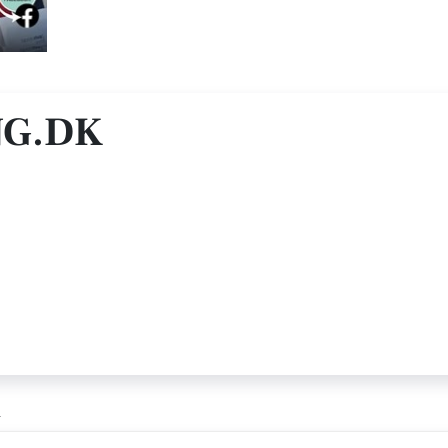
NG.DK
m