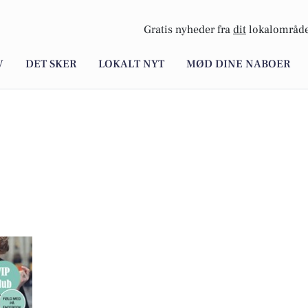
Gratis nyheder fra
dit
lokalområde
V
DET SKER
LOKALT NYT
MØD DINE NABOER