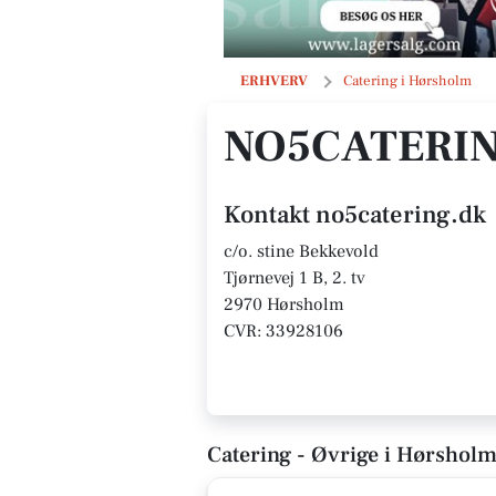
no5catering.dk
ERHVERV
Catering i Hørsholm
NO5CATERI
Kontakt no5catering.dk
c/o. stine Bekkevold
Tjørnevej 1 B, 2. tv
2970 Hørsholm
CVR: 33928106
Catering - Øvrige i Hørshol