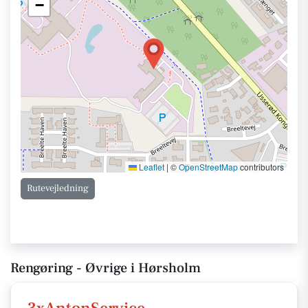
−
Leaflet
|
©
OpenStreetMap
contributors
Rutevejledning
Rengøring - Øvrige i Hørsholm